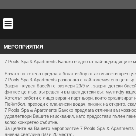
МЕРОПРИЯТИЯ
7 Pools Spa & Apartments Банско е едно от най-подходящите 
Базата на хотела предлага богат избор от активности през ця
7 Pools Spa & Apartments разполага с най-големия спа център 
Закрит плувен басейн с размери 23/9 м., закрит детски басе
фитнес център, вътрешен и външен детски кът, мултифункцион
Хотелът работи с лицензирани партньори, които организират и
Пейнтбол, преходи с планински водач, пикник на открито, скал
7 Pools Spa & Apartments Банско предлага отлични възможно
удовлетвори Вашите изисквания, като предостави пълен паке
всяко конкретно събитие.
За целите на Вашето мероприятие 7 Pools Spa & Apartments 
дневна светлина (60 и 20 места).