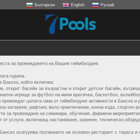
Български
English
Руский
места за провеждането на Вашия тиймбилдинг.
лата година.
в Банско, който включва:
йн, открит басейн за възрастни и открит детски басейн, вътреш
ално игрище за футбол на мини вратички, баскетбол, волейбол,
 провеждат цялата гама от тиймбилдинг активности в Банско и р
но катерене, рафтинг, вело приключения, конна езда, спортен ри
сти за провеждане на семинари, обучения, фирмени мероприятия
т от услуги, включващ настаняване, хранене, техническо обору
Банско осигурява ползването на основен ресторант с тераса и 