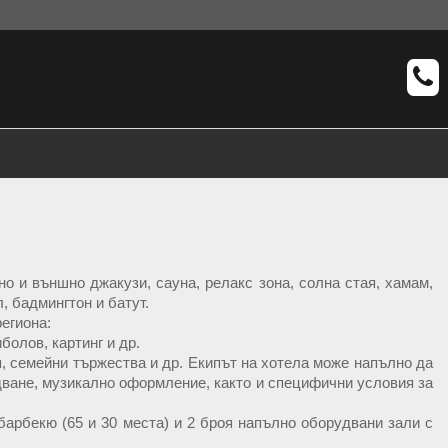
но и външно джакузи, сауна, релакс зона, солна стая, хамам,
 бадмингтон и батут.
егиона:
болов, картинг и др.
, семейни тържества и др. Екипът на хотела може напълно да
дване, музикално оформление, както и специфични условия за
барбекю (65 и 30 места) и 2 броя напълно оборудвани зали с